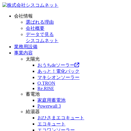
会社情報
選ばれる理由
会社概要
データで見る
シスコムネット
業務用設備
事業内容
太陽光
おうちdeソーラー
あっと！電化パック
マキシオンソーラー
Q.TRON
Re.RISE
蓄電池
家庭用蓄電池
Powerwall 3
給湯器
おひさまエコキュート
エコキュート
エコワンソーラー