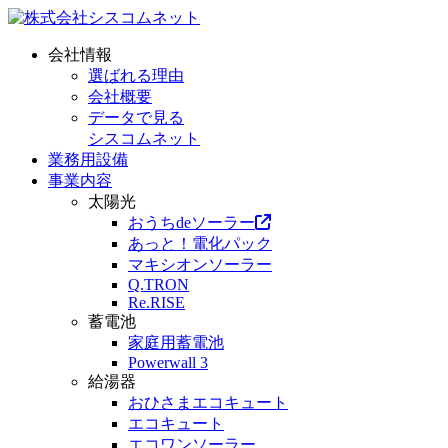
会社情報
選ばれる理由
会社概要
データで見る
シスコムネット
業務用設備
事業内容
太陽光
おうちdeソーラー
あっと！電化パック
マキシオンソーラー
Q.TRON
Re.RISE
蓄電池
家庭用蓄電池
Powerwall 3
給湯器
おひさまエコキュート
エコキュート
エコワンソーラー