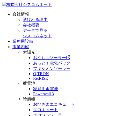
会社情報
選ばれる理由
会社概要
データで見る
シスコムネット
業務用設備
事業内容
太陽光
おうちdeソーラー
あっと！電化パック
マキシオンソーラー
Q.TRON
Re.RISE
蓄電池
家庭用蓄電池
Powerwall 3
給湯器
おひさまエコキュート
エコキュート
エコワンソーラー