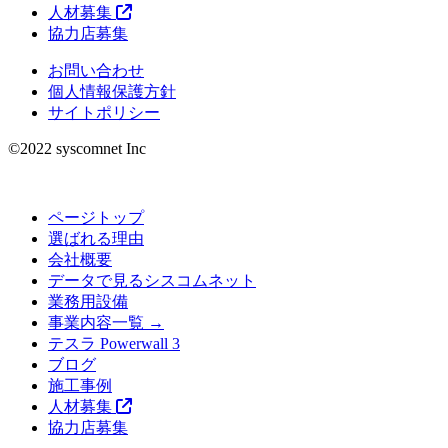
人材募集
協力店募集
お問い合わせ
個人情報保護方針
サイトポリシー
©︎2022 syscomnet Inc
ページトップ
選ばれる理由
会社概要
データで見るシスコムネット
業務用設備
事業内容一覧 →
テスラ Powerwall 3
ブログ
施工事例
人材募集
協力店募集