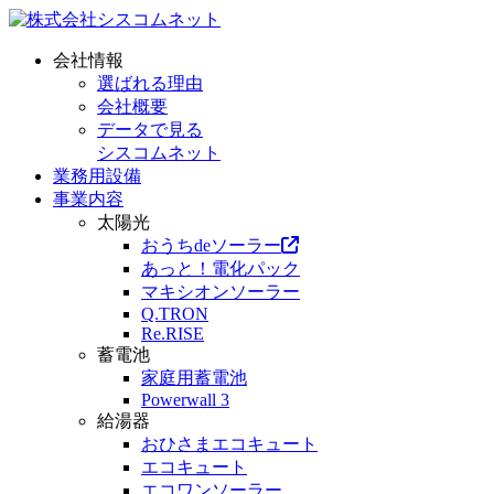
会社情報
選ばれる理由
会社概要
データで見る
シスコムネット
業務用設備
事業内容
太陽光
おうちdeソーラー
あっと！電化パック
マキシオンソーラー
Q.TRON
Re.RISE
蓄電池
家庭用蓄電池
Powerwall 3
給湯器
おひさまエコキュート
エコキュート
エコワンソーラー