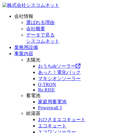
会社情報
選ばれる理由
会社概要
データで見る
シスコムネット
業務用設備
事業内容
太陽光
おうちdeソーラー
あっと！電化パック
マキシオンソーラー
Q.TRON
Re.RISE
蓄電池
家庭用蓄電池
Powerwall 3
給湯器
おひさまエコキュート
エコキュート
エコワンソーラー