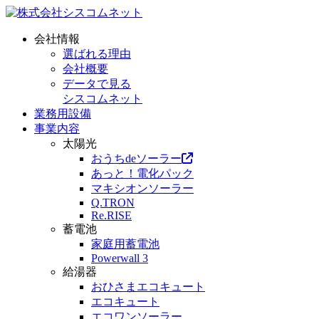
会社情報
選ばれる理由
会社概要
データで見る
シスコムネット
業務用設備
事業内容
太陽光
おうちdeソーラー
あっと！電化パック
マキシオンソーラー
Q.TRON
Re.RISE
蓄電池
家庭用蓄電池
Powerwall 3
給湯器
おひさまエコキュート
エコキュート
エコワンソーラー