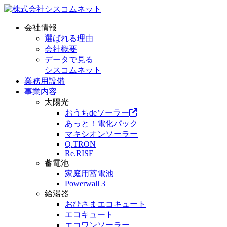
会社情報
選ばれる理由
会社概要
データで見る
シスコムネット
業務用設備
事業内容
太陽光
おうちdeソーラー
あっと！電化パック
マキシオンソーラー
Q.TRON
Re.RISE
蓄電池
家庭用蓄電池
Powerwall 3
給湯器
おひさまエコキュート
エコキュート
エコワンソーラー