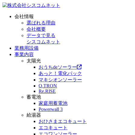
会社情報
選ばれる理由
会社概要
データで見る
シスコムネット
業務用設備
事業内容
太陽光
おうちdeソーラー
あっと！電化パック
マキシオンソーラー
Q.TRON
Re.RISE
蓄電池
家庭用蓄電池
Powerwall 3
給湯器
おひさまエコキュート
エコキュート
エコワンソーラー