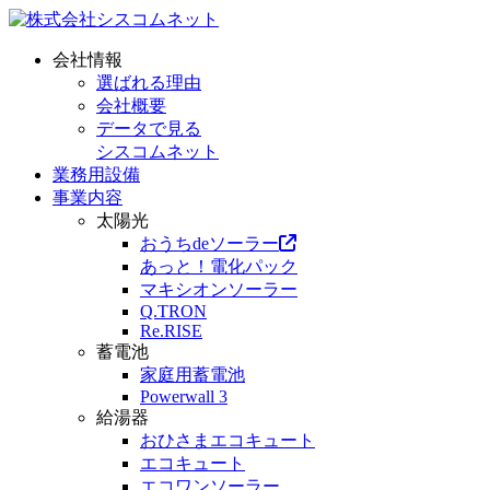
会社情報
選ばれる理由
会社概要
データで見る
シスコムネット
業務用設備
事業内容
太陽光
おうちdeソーラー
あっと！電化パック
マキシオンソーラー
Q.TRON
Re.RISE
蓄電池
家庭用蓄電池
Powerwall 3
給湯器
おひさまエコキュート
エコキュート
エコワンソーラー