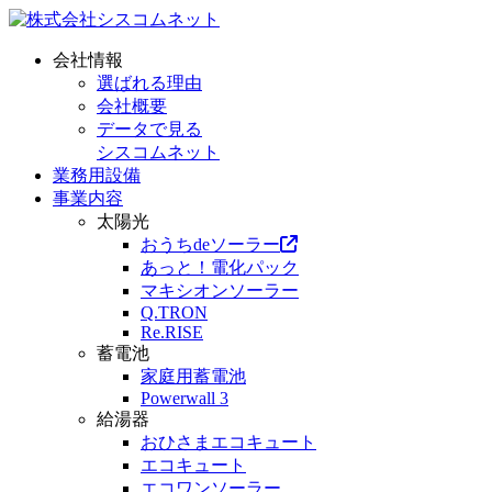
会社情報
選ばれる理由
会社概要
データで見る
シスコムネット
業務用設備
事業内容
太陽光
おうちdeソーラー
あっと！電化パック
マキシオンソーラー
Q.TRON
Re.RISE
蓄電池
家庭用蓄電池
Powerwall 3
給湯器
おひさまエコキュート
エコキュート
エコワンソーラー