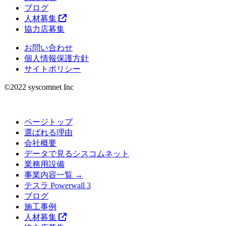
ブログ
人材募集
協力店募集
お問い合わせ
個人情報保護方針
サイトポリシー
©︎2022 syscomnet Inc
ページトップ
選ばれる理由
会社概要
データで見るシスコムネット
業務用設備
事業内容一覧 →
テスラ Powerwall 3
ブログ
施工事例
人材募集