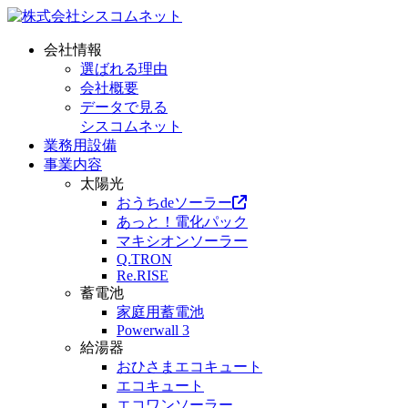
会社情報
選ばれる理由
会社概要
データで見る
シスコムネット
業務用設備
事業内容
太陽光
おうちdeソーラー
あっと！電化パック
マキシオンソーラー
Q.TRON
Re.RISE
蓄電池
家庭用蓄電池
Powerwall 3
給湯器
おひさまエコキュート
エコキュート
エコワンソーラー