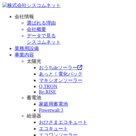
会社情報
選ばれる理由
会社概要
データで見る
シスコムネット
業務用設備
事業内容
太陽光
おうちdeソーラー
あっと！電化パック
マキシオンソーラー
Q.TRON
Re.RISE
蓄電池
家庭用蓄電池
Powerwall 3
給湯器
おひさまエコキュート
エコキュート
エコワンソーラー