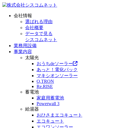
会社情報
選ばれる理由
会社概要
データで見る
シスコムネット
業務用設備
事業内容
太陽光
おうちdeソーラー
あっと！電化パック
マキシオンソーラー
Q.TRON
Re.RISE
蓄電池
家庭用蓄電池
Powerwall 3
給湯器
おひさまエコキュート
エコキュート
エコワンソーラー