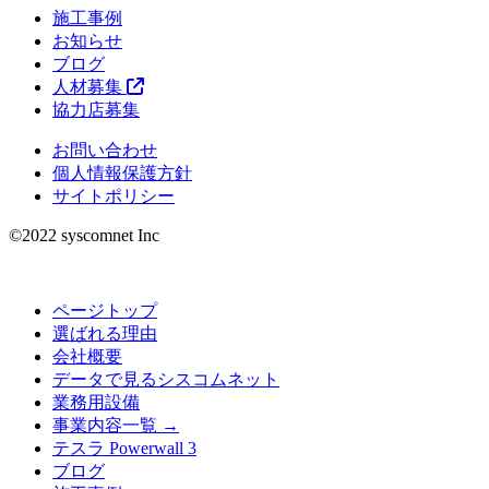
施工事例
お知らせ
ブログ
人材募集
協力店募集
お問い合わせ
個人情報保護方針
サイトポリシー
©︎2022 syscomnet Inc
ページトップ
選ばれる理由
会社概要
データで見るシスコムネット
業務用設備
事業内容一覧 →
テスラ Powerwall 3
ブログ