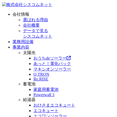
会社情報
選ばれる理由
会社概要
データで見る
シスコムネット
業務用設備
事業内容
太陽光
おうちdeソーラー
あっと！電化パック
マキシオンソーラー
Q.TRON
Re.RISE
蓄電池
家庭用蓄電池
Powerwall 3
給湯器
おひさまエコキュート
エコキュート
エコワンソーラー