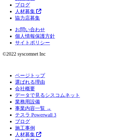
ブログ
人材募集
協力店募集
お問い合わせ
個人情報保護方針
サイトポリシー
©︎2022 syscomnet Inc
ページトップ
選ばれる理由
会社概要
データで見るシスコムネット
業務用設備
事業内容一覧 →
テスラ Powerwall 3
ブログ
施工事例
人材募集