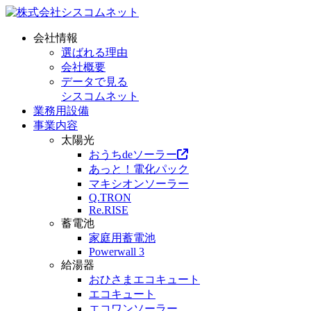
会社情報
選ばれる理由
会社概要
データで見る
シスコムネット
業務用設備
事業内容
太陽光
おうちdeソーラー
あっと！電化パック
マキシオンソーラー
Q.TRON
Re.RISE
蓄電池
家庭用蓄電池
Powerwall 3
給湯器
おひさまエコキュート
エコキュート
エコワンソーラー