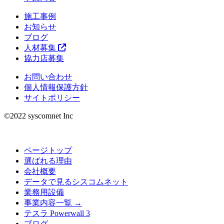
施工事例
お知らせ
ブログ
人材募集
協力店募集
お問い合わせ
個人情報保護方針
サイトポリシー
©︎2022 syscomnet Inc
ページトップ
選ばれる理由
会社概要
データで見るシスコムネット
業務用設備
事業内容一覧 →
テスラ Powerwall 3
ブログ