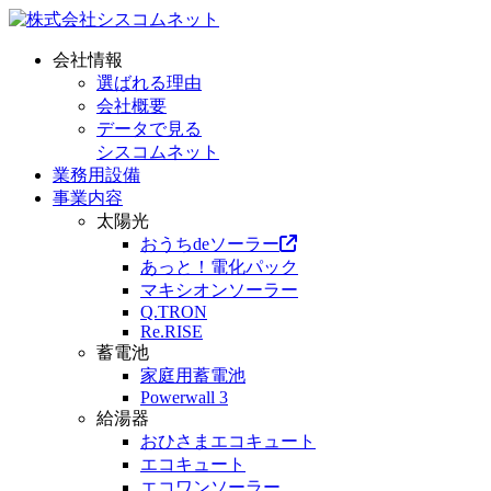
会社情報
選ばれる理由
会社概要
データで見る
シスコムネット
業務用設備
事業内容
太陽光
おうちdeソーラー
あっと！電化パック
マキシオンソーラー
Q.TRON
Re.RISE
蓄電池
家庭用蓄電池
Powerwall 3
給湯器
おひさまエコキュート
エコキュート
エコワンソーラー