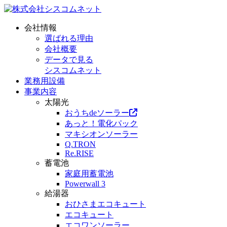
会社情報
選ばれる理由
会社概要
データで見る
シスコムネット
業務用設備
事業内容
太陽光
おうちdeソーラー
あっと！電化パック
マキシオンソーラー
Q.TRON
Re.RISE
蓄電池
家庭用蓄電池
Powerwall 3
給湯器
おひさまエコキュート
エコキュート
エコワンソーラー