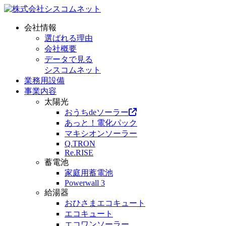
会社情報
選ばれる理由
会社概要
データで見る
シスコムネット
業務用設備
事業内容
太陽光
おうちdeソーラー
あっと！電化パック
マキシオンソーラー
Q.TRON
Re.RISE
蓄電池
家庭用蓄電池
Powerwall 3
給湯器
おひさまエコキュート
エコキュート
エコワンソーラー