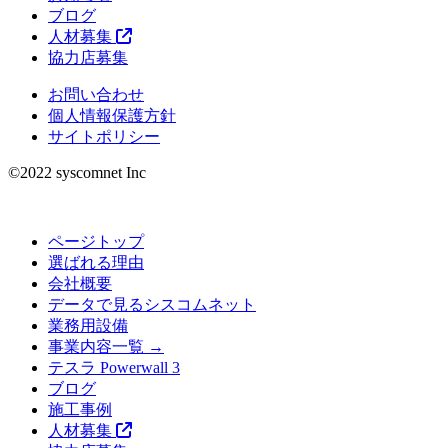
ブログ
人材募集
協力店募集
お問い合わせ
個人情報保護方針
サイトポリシー
©︎2022 syscomnet Inc
ページトップ
選ばれる理由
会社概要
データで見るシスコムネット
業務用設備
事業内容一覧 →
テスラ Powerwall 3
ブログ
施工事例
人材募集