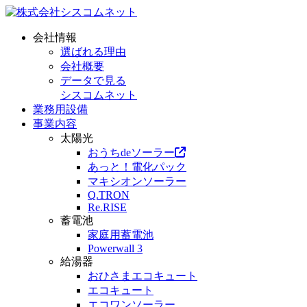
会社情報
選ばれる理由
会社概要
データで見る
シスコムネット
業務用設備
事業内容
太陽光
おうちdeソーラー
あっと！電化パック
マキシオンソーラー
Q.TRON
Re.RISE
蓄電池
家庭用蓄電池
Powerwall 3
給湯器
おひさまエコキュート
エコキュート
エコワンソーラー