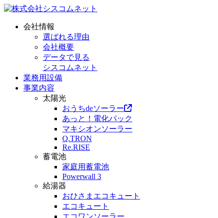
会社情報
選ばれる理由
会社概要
データで見る
シスコムネット
業務用設備
事業内容
太陽光
おうちdeソーラー
あっと！電化パック
マキシオンソーラー
Q.TRON
Re.RISE
蓄電池
家庭用蓄電池
Powerwall 3
給湯器
おひさまエコキュート
エコキュート
エコワンソーラー