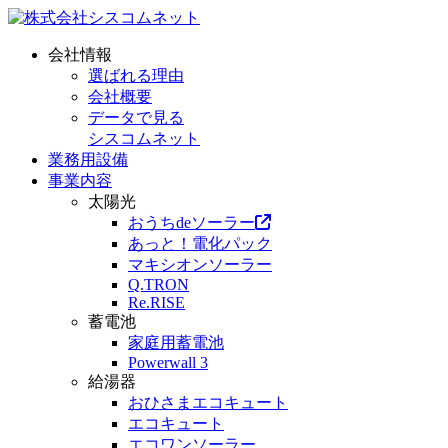
会社情報
選ばれる理由
会社概要
データで見る
シスコムネット
業務用設備
事業内容
太陽光
おうちdeソーラー
あっと！電化パック
マキシオンソーラー
Q.TRON
Re.RISE
蓄電池
家庭用蓄電池
Powerwall 3
給湯器
おひさまエコキュート
エコキュート
エコワンソーラー