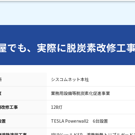
屋でも、実際に脱炭素改修工
所
シスコムネット本社
度
業務用設備等脱炭素化促進事業
明改修工事
128灯
設置
TESLA Powerwall2 6台設置
壁遮熱塗装工事
IRUVシールドSP、遮熱断熱トリプルガード