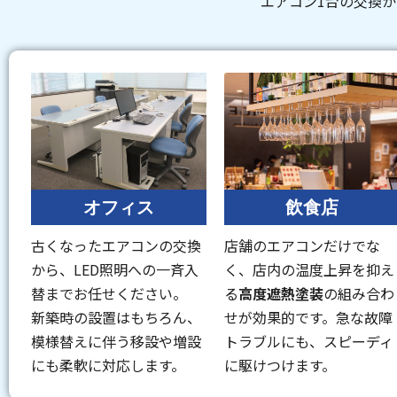
エアコン1台の交換
オフィス
飲食店
古くなったエアコンの交換
店舗のエアコンだけでな
から、LED照明への一斉入
く、店内の温度上昇を抑え
替までお任せください。
る
高度遮熱塗装
の組み合わ
新築時の設置はもちろん、
せが効果的です。急な故障
模様替えに伴う移設や増設
トラブルにも、スピーディ
にも柔軟に対応します。
に駆けつけます。