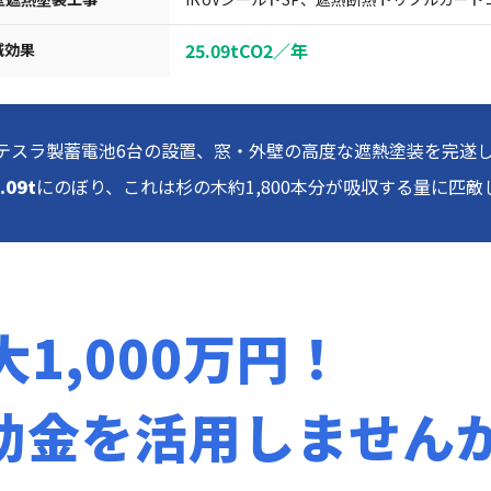
25.09tCO2／年
減効果
、テスラ製蓄電池6台の設置、窓・外壁の高度な遮熱塗装を完遂
.09t
にのぼり、これは杉の木約1,800本分が吸収する量に匹敵
大1,000万円！
助金を活用しません