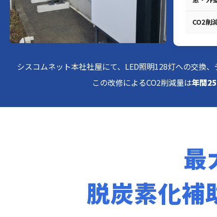
CO2削
シスコムネット本社社屋にて、LED照明128灯への交換
この改修によるCO2削減量は
年間25
最
脱炭素化補