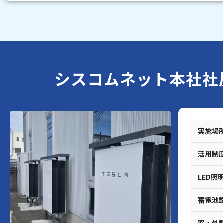
シスコムネット本社社
実施場
活用制
LED照
蓄電池
窓・外