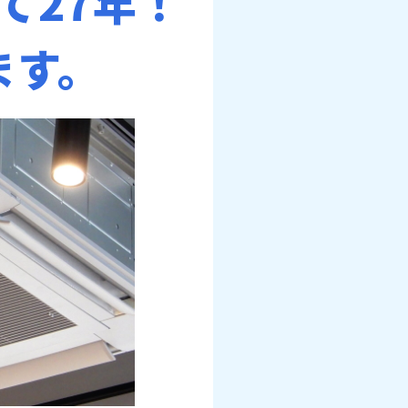
て27年！
ます。