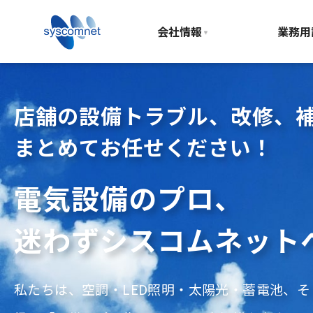
トップ
>
業務内容
>
業務用設備
会社情報
業務用
店舗の設備トラブル、改修、
まとめてお任せください！
電気設備のプロ、
迷わずシスコムネット
私たちは、空調・LED照明・太陽光・蓄電池、