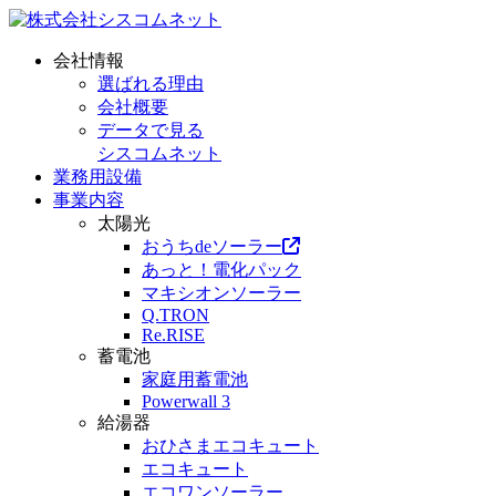
会社情報
選ばれる理由
会社概要
データで見る
シスコムネット
業務用設備
事業内容
太陽光
おうちdeソーラー
あっと！電化パック
マキシオンソーラー
Q.TRON
Re.RISE
蓄電池
家庭用蓄電池
Powerwall 3
給湯器
おひさまエコキュート
エコキュート
エコワンソーラー