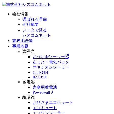
会社情報
選ばれる理由
会社概要
データで見る
シスコムネット
業務用設備
事業内容
太陽光
おうちdeソーラー
あっと！電化パック
マキシオンソーラー
Q.TRON
Re.RISE
蓄電池
家庭用蓄電池
Powerwall 3
給湯器
おひさまエコキュート
エコキュート
エコワンソーラー