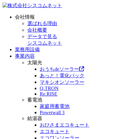
会社情報
選ばれる理由
会社概要
データで見る
シスコムネット
業務用設備
事業内容
太陽光
おうちdeソーラー
あっと！電化パック
マキシオンソーラー
Q.TRON
Re.RISE
蓄電池
家庭用蓄電池
Powerwall 3
給湯器
おひさまエコキュート
エコキュート
エコワンソーラー