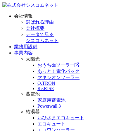
会社情報
選ばれる理由
会社概要
データで見る
シスコムネット
業務用設備
事業内容
太陽光
おうちdeソーラー
あっと！電化パック
マキシオンソーラー
Q.TRON
Re.RISE
蓄電池
家庭用蓄電池
Powerwall 3
給湯器
おひさまエコキュート
エコキュート
エコワンソーラー