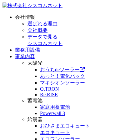
会社情報
選ばれる理由
会社概要
データで見る
シスコムネット
業務用設備
事業内容
太陽光
おうちdeソーラー
あっと！電化パック
マキシオンソーラー
Q.TRON
Re.RISE
蓄電池
家庭用蓄電池
Powerwall 3
給湯器
おひさまエコキュート
エコキュート
エコワンソーラー