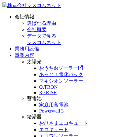
会社情報
選ばれる理由
会社概要
データで見る
シスコムネット
業務用設備
事業内容
太陽光
おうちdeソーラー
あっと！電化パック
マキシオンソーラー
Q.TRON
Re.RISE
蓄電池
家庭用蓄電池
Powerwall 3
給湯器
おひさまエコキュート
エコキュート
エコワンソーラー