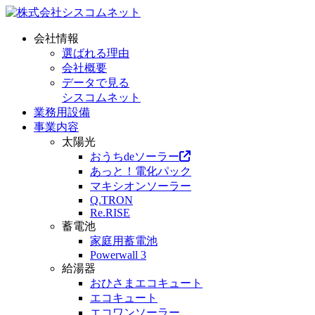
会社情報
選ばれる理由
会社概要
データで見る
シスコムネット
業務用設備
事業内容
太陽光
おうちdeソーラー
あっと！電化パック
マキシオンソーラー
Q.TRON
Re.RISE
蓄電池
家庭用蓄電池
Powerwall 3
給湯器
おひさまエコキュート
エコキュート
エコワンソーラー