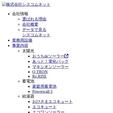
会社情報
選ばれる理由
会社概要
データで見る
シスコムネット
業務用設備
事業内容
太陽光
おうちdeソーラー
あっと！電化パック
マキシオンソーラー
Q.TRON
Re.RISE
蓄電池
家庭用蓄電池
Powerwall 3
給湯器
おひさまエコキュート
エコキュート
エコワンソーラー