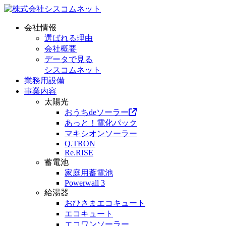
会社情報
選ばれる理由
会社概要
データで見る
シスコムネット
業務用設備
事業内容
太陽光
おうちdeソーラー
あっと！電化パック
マキシオンソーラー
Q.TRON
Re.RISE
蓄電池
家庭用蓄電池
Powerwall 3
給湯器
おひさまエコキュート
エコキュート
エコワンソーラー