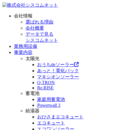
会社情報
選ばれる理由
会社概要
データで見る
シスコムネット
業務用設備
事業内容
太陽光
おうちdeソーラー
あっと！電化パック
マキシオンソーラー
Q.TRON
Re.RISE
蓄電池
家庭用蓄電池
Powerwall 3
給湯器
おひさまエコキュート
エコキュート
エコワンソーラー