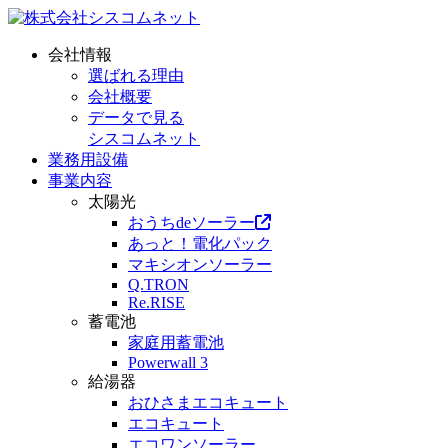
会社情報
選ばれる理由
会社概要
データで見る
シスコムネット
業務用設備
事業内容
太陽光
おうちdeソーラー
あっと！電化パック
マキシオンソーラー
Q.TRON
Re.RISE
蓄電池
家庭用蓄電池
Powerwall 3
給湯器
おひさまエコキュート
エコキュート
エコワンソーラー