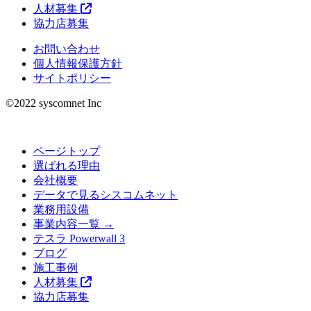
人材募集
協力店募集
お問い合わせ
個人情報保護方針
サイトポリシー
©︎2022 syscomnet Inc
ページトップ
選ばれる理由
会社概要
データで見るシスコムネット
業務用設備
事業内容一覧 →
テスラ Powerwall 3
ブログ
施工事例
人材募集
協力店募集