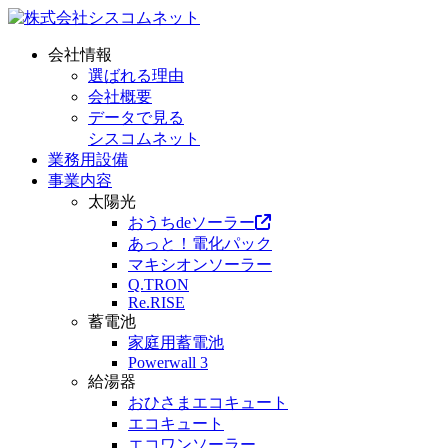
会社情報
選ばれる理由
会社概要
データで見る
シスコムネット
業務用設備
事業内容
太陽光
おうちdeソーラー
あっと！電化パック
マキシオンソーラー
Q.TRON
Re.RISE
蓄電池
家庭用蓄電池
Powerwall 3
給湯器
おひさまエコキュート
エコキュート
エコワンソーラー