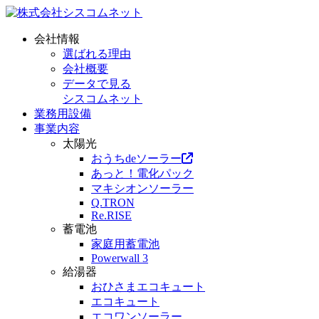
会社情報
選ばれる理由
会社概要
データで見る
シスコムネット
業務用設備
事業内容
太陽光
おうちdeソーラー
あっと！電化パック
マキシオンソーラー
Q.TRON
Re.RISE
蓄電池
家庭用蓄電池
Powerwall 3
給湯器
おひさまエコキュート
エコキュート
エコワンソーラー