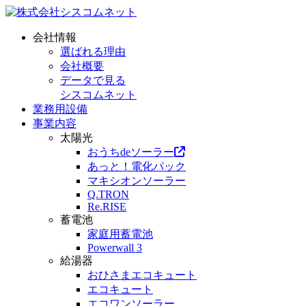
会社情報
選ばれる理由
会社概要
データで見る
シスコムネット
業務用設備
事業内容
太陽光
おうちdeソーラー
あっと！電化パック
マキシオンソーラー
Q.TRON
Re.RISE
蓄電池
家庭用蓄電池
Powerwall 3
給湯器
おひさまエコキュート
エコキュート
エコワンソーラー