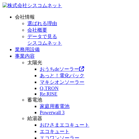
会社情報
選ばれる理由
会社概要
データで見る
シスコムネット
業務用設備
事業内容
太陽光
おうちdeソーラー
あっと！電化パック
マキシオンソーラー
Q.TRON
Re.RISE
蓄電池
家庭用蓄電池
Powerwall 3
給湯器
おひさまエコキュート
エコキュート
エコワンソーラー