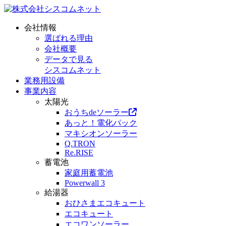
会社情報
選ばれる理由
会社概要
データで見る
シスコムネット
業務用設備
事業内容
太陽光
おうちdeソーラー
あっと！電化パック
マキシオンソーラー
Q.TRON
Re.RISE
蓄電池
家庭用蓄電池
Powerwall 3
給湯器
おひさまエコキュート
エコキュート
エコワンソーラー