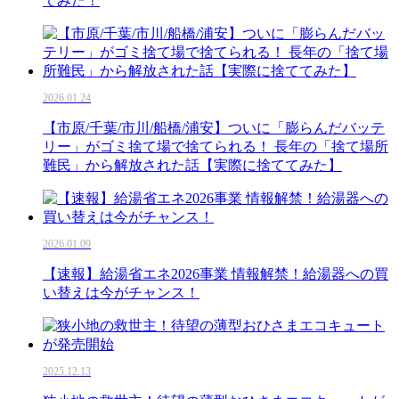
てみた！
2026.01.24
【市原/千葉/市川/船橋/浦安】ついに「膨らんだバッテ
リー」がゴミ捨て場で捨てられる！ 長年の「捨て場所
難民」から解放された話【実際に捨ててみた】
2026.01.09
【速報】給湯省エネ2026事業 情報解禁！給湯器への買
い替えは今がチャンス！
2025.12.13