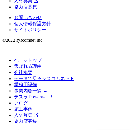
人材募集
協力店募集
お問い合わせ
個人情報保護方針
サイトポリシー
©︎2022 syscomnet Inc
ページトップ
選ばれる理由
会社概要
データで見るシスコムネット
業務用設備
事業内容一覧 →
テスラ Powerwall 3
ブログ
施工事例
人材募集
協力店募集