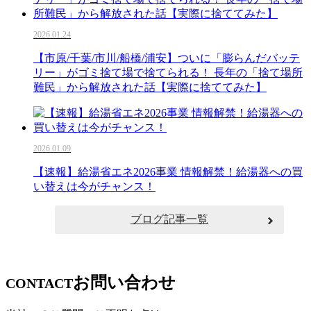
2026.01.24
【市原/千葉/市川/船橋/浦安】ついに「膨らんだバッテ
リー」がゴミ捨て場で捨てられる！ 長年の「捨て場所
難民」から解放された話【実際に捨ててみた】
2026.01.09
【速報】給湯省エネ2026事業 情報解禁！給湯器への買
い替えは今がチャンス！
ブログ記事一覧
お問い合わせ
CONTACT