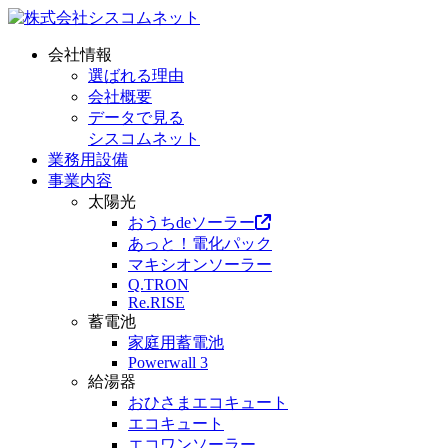
会社情報
選ばれる理由
会社概要
データで見る
シスコムネット
業務用設備
事業内容
太陽光
おうちdeソーラー
あっと！電化パック
マキシオンソーラー
Q.TRON
Re.RISE
蓄電池
家庭用蓄電池
Powerwall 3
給湯器
おひさまエコキュート
エコキュート
エコワンソーラー