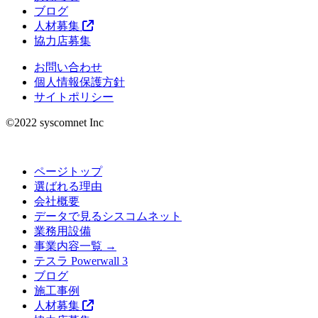
ブログ
人材募集
協力店募集
お問い合わせ
個人情報保護方針
サイトポリシー
©︎2022 syscomnet Inc
ページトップ
選ばれる理由
会社概要
データで見るシスコムネット
業務用設備
事業内容一覧 →
テスラ Powerwall 3
ブログ
施工事例
人材募集