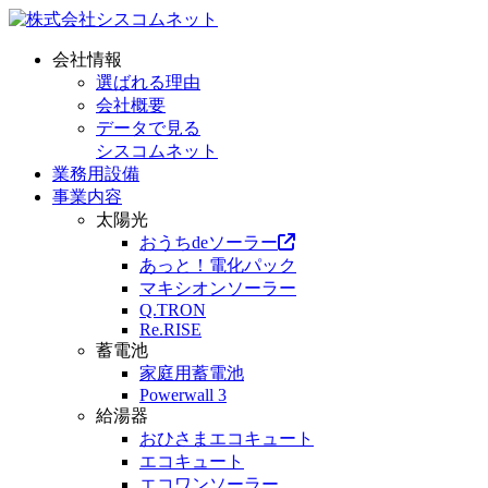
会社情報
選ばれる理由
会社概要
データで見る
シスコムネット
業務用設備
事業内容
太陽光
おうちdeソーラー
あっと！電化パック
マキシオンソーラー
Q.TRON
Re.RISE
蓄電池
家庭用蓄電池
Powerwall 3
給湯器
おひさまエコキュート
エコキュート
エコワンソーラー