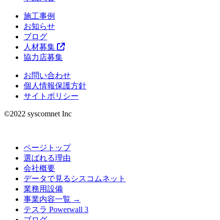
施工事例
お知らせ
ブログ
人材募集
協力店募集
お問い合わせ
個人情報保護方針
サイトポリシー
©︎2022 syscomnet Inc
ページトップ
選ばれる理由
会社概要
データで見るシスコムネット
業務用設備
事業内容一覧 →
テスラ Powerwall 3
ブログ