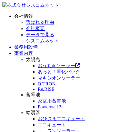
会社情報
選ばれる理由
会社概要
データで見る
シスコムネット
業務用設備
事業内容
太陽光
おうちdeソーラー
あっと！電化パック
マキシオンソーラー
Q.TRON
Re.RISE
蓄電池
家庭用蓄電池
Powerwall 3
給湯器
おひさまエコキュート
エコキュート
エコワンソーラー