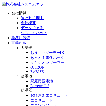
会社情報
選ばれる理由
会社概要
データで見る
シスコムネット
業務用設備
事業内容
太陽光
おうちdeソーラー
あっと！電化パック
マキシオンソーラー
Q.TRON
Re.RISE
蓄電池
家庭用蓄電池
Powerwall 3
給湯器
おひさまエコキュート
エコキュート
エコワンソーラー