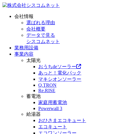
会社情報
選ばれる理由
会社概要
データで見る
シスコムネット
業務用設備
事業内容
太陽光
おうちdeソーラー
あっと！電化パック
マキシオンソーラー
Q.TRON
Re.RISE
蓄電池
家庭用蓄電池
Powerwall 3
給湯器
おひさまエコキュート
エコキュート
エコワンソーラー