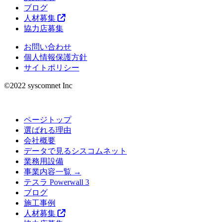
ブログ
人材募集
協力店募集
お問い合わせ
個人情報保護方針
サイトポリシー
©︎2022 syscomnet Inc
ページトップ
選ばれる理由
会社概要
データで見るシスコムネット
業務用設備
事業内容一覧 →
テスラ Powerwall 3
ブログ
施工事例
人材募集