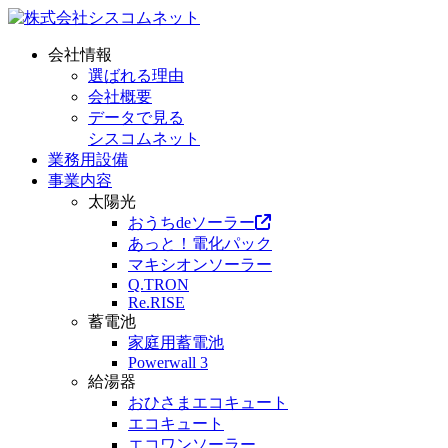
会社情報
選ばれる理由
会社概要
データで見る
シスコムネット
業務用設備
事業内容
太陽光
おうちdeソーラー
あっと！電化パック
マキシオンソーラー
Q.TRON
Re.RISE
蓄電池
家庭用蓄電池
Powerwall 3
給湯器
おひさまエコキュート
エコキュート
エコワンソーラー