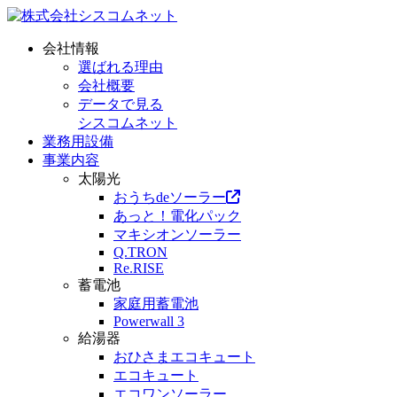
会社情報
選ばれる理由
会社概要
データで見る
シスコムネット
業務用設備
事業内容
太陽光
おうちdeソーラー
あっと！電化パック
マキシオンソーラー
Q.TRON
Re.RISE
蓄電池
家庭用蓄電池
Powerwall 3
給湯器
おひさまエコキュート
エコキュート
エコワンソーラー