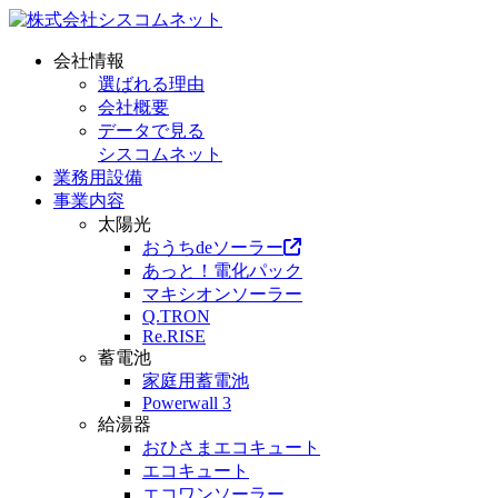
会社情報
選ばれる理由
会社概要
データで見る
シスコムネット
業務用設備
事業内容
太陽光
おうちdeソーラー
あっと！電化パック
マキシオンソーラー
Q.TRON
Re.RISE
蓄電池
家庭用蓄電池
Powerwall 3
給湯器
おひさまエコキュート
エコキュート
エコワンソーラー