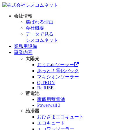
会社情報
選ばれる理由
会社概要
データで見る
シスコムネット
業務用設備
事業内容
太陽光
おうちdeソーラー
あっと！電化パック
マキシオンソーラー
Q.TRON
Re.RISE
蓄電池
家庭用蓄電池
Powerwall 3
給湯器
おひさまエコキュート
エコキュート
エコワンソーラー