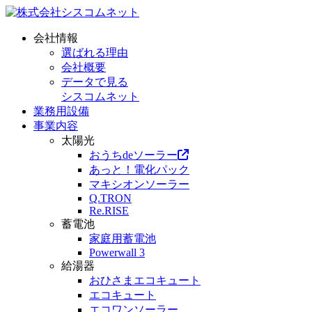
会社情報
選ばれる理由
会社概要
データで見る
シスコムネット
業務用設備
事業内容
太陽光
おうちdeソーラー
あっと！電化パック
マキシオンソーラー
Q.TRON
Re.RISE
蓄電池
家庭用蓄電池
Powerwall 3
給湯器
おひさまエコキュート
エコキュート
エコワンソーラー