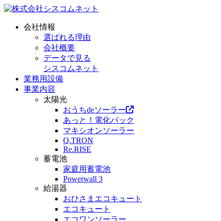
会社情報
選ばれる理由
会社概要
データで見る
シスコムネット
業務用設備
事業内容
太陽光
おうちdeソーラー
あっと！電化パック
マキシオンソーラー
Q.TRON
Re.RISE
蓄電池
家庭用蓄電池
Powerwall 3
給湯器
おひさまエコキュート
エコキュート
エコワンソーラー